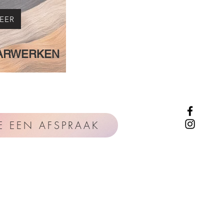
EER
ARWERKEN
E EEN AFSPRAAK