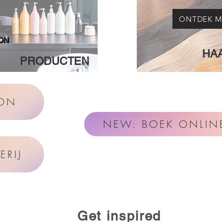
ONTDEK M
ON
HA
PRODUCTEN
LON
NEW: BOEK ONLIN
ERIJ
Get inspired