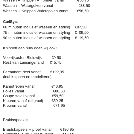
Wassen + Knippen + Föhnen vanaf €56,75
Wassen + Watergolven vanaf €38,50
Wassen + Knippen Watergolven vanaf €58,50
CurlSys:
60 minuten inclusief wassen en styling €87,50
75 minuten inclusief wassen en styling €109,50
90 minuten inclusief wassen en styling €119,50
Knippen aan huis doen wij ook!
Voorrijkosten Bleiswijk €9,50
Rest van Lansingerland €15,75
Permanent deel vanaf €122,95
(incl knippen en modelleren)
Kamstrepen vanaf €40,95
Folies vanaf €88,50
Coupe soleil vanaf €59,50
Kleuren vanaf (uitgroei) €59,25
Kleuren vanaf €71,95
Bruidsspecials:
Bruidskapsels + proef vanaf €196,95