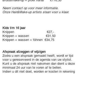
Bruidsmake-up + proef vanaf €116,50
Neem contact op voor meer informatie.
Onze Hair&Make-up artists staan voor u klaar.
Kids t/m 16 jaar
Knippen €27,-
Knippen + wassen €31,50
Knippen + wassen + föhnen €34,75
Afspraak afzeggen of wijzigen
Zodra u een afspraak gemaakt heeft, wordt er tijd
voor u gereserveerd in de agenda van uw stylist.
Kunt u de afspraak niet nakomen dan dient u deze
minimaal 24 uur van te voren af te bellen.
Indien u dit niet doet, worden er kosten in rekening
gebracht. De hoogte van deze kosten is afhankelijk
van de door u gereserveerde tijd.
Mocht u uw afspraak willen wijzigen of afzeggen,
dan kunt u ons tijdens openingstijden
bellen op
010-5212440
.
Buiten openingstijden kunt u mailen naar:
kapsalon@molenaarbleiswijk.nl